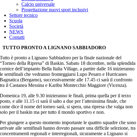
Calcio universale
Progettazione nuovi sport inclusivi
Settore tecnico
Scuola
Società
NEWS
Contatti
TUTTO PRONTO A LIGNANO SABBIADORO
Tutto è pronto a Lignano Sabbiadoro per la finale nazionale del
“Torneo della Ripresa” di Baskin. Sabato 18 dicembre, nella splendida
cornice dell’impianto Bella Italia Village, a partire dalle 16 inizieranno
le semifinali che vedranno fronteggiarsi Lupo Pesaro e Hurricanes
Bagnatica (Bergamo), successivamente alle 17.45 ci sarà il confronto
tra il Castanea Messina e Karibu Montecchio Maggiore (Vicenza).
Domenica 19, alle 9.30 inizieranno le finali, prima quella per il terzo
posto, e alle 11.15 ci sarà il salto a due per l’attesissima finale, che
come dice il nome del torneo sarà, si spera, una ripresa che valga non
solo per il baskin ma per tutto il mondo sportivo e non.
Per giungere a questo momento importante le quattro squadre che sono
arrivate alle semifinali hanno dovuto passare una difficile selezione, tra
concentramenti regionali e interregionali, sicuramente a Lignano si