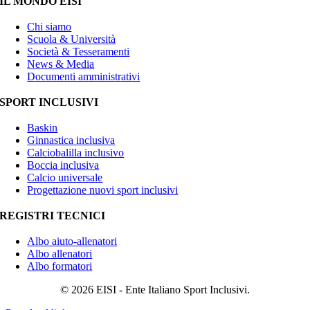
IL MONDO EISI
Chi siamo
Scuola & Università
Società & Tesseramenti
News & Media
Documenti amministrativi
SPORT INCLUSIVI
Baskin
Ginnastica inclusiva
Calciobalilla inclusivo
Boccia inclusiva
Calcio universale
Progettazione nuovi sport inclusivi
REGISTRI TECNICI
Albo aiuto-allenatori
Albo allenatori
Albo formatori
© 2026 EISI - Ente Italiano Sport Inclusivi.