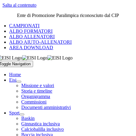
Salta al contenuto
Ente di Promozione Paralimpica riconosciuto dal CIP
CAMPIONATI
ALBO FORMATORI
ALBO ALLENATORI
ALBO AIUTO-ALLENATORI
AREA DOWNLOAD
Toggle Navigation
Home
Eisi
Missione e valori
Storia e timeline
Organigramma
Commissioni
Documenti amministrativi
Sport
Baskin
Ginnastica inclusiva
Calciobalilla inclusivo
Boccia inclusiva