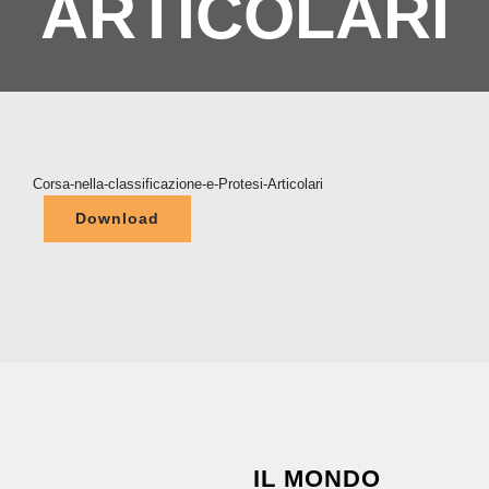
ARTICOLARI
Soci
NE
Corsa-nella-classificazione-e-Protesi-Articolari
Cont
Download
IL MONDO