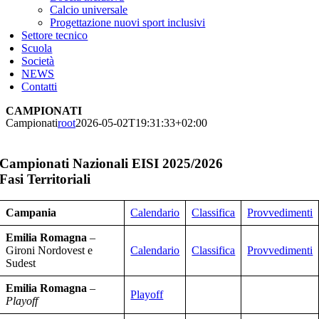
Calcio universale
Progettazione nuovi sport inclusivi
Settore tecnico
Scuola
Società
NEWS
Contatti
CAMPIONATI
Campionati
root
2026-05-02T19:31:33+02:00
Campionati Nazionali EISI 2025/2026
Fasi Territoriali
Campania
Calendario
Classifica
Provvedimenti
Emilia Romagna
–
Gironi Nordovest e
Calendario
Classifica
Provvedimenti
Sudest
Emilia Romagna
–
Playoff
Playoff