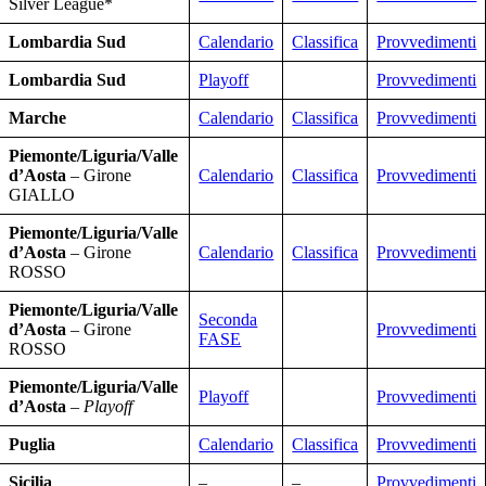
Silver League*
Lombardia Sud
Calendario
Classifica
Provvedimenti
Lombardia Sud
Playoff
Provvedimenti
Marche
Calendario
Classifica
Provvedimenti
Piemonte/Liguria/Valle
d’Aosta
– Girone
Calendario
Classifica
Provvedimenti
GIALLO
Piemonte/Liguria/Valle
d’Aosta
– Girone
Calendario
Classifica
Provvedimenti
ROSSO
Piemonte/Liguria/Valle
Seconda
d’Aosta
– Girone
Provvedimenti
FASE
ROSSO
Piemonte/Liguria/Valle
Playoff
Provvedimenti
d’Aosta
–
Playoff
Puglia
Calendario
Classifica
Provvedimenti
Sicilia
–
–
Provvedimenti