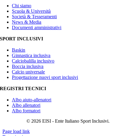
Chi siamo
Scuola & Università
Società & Tesseramenti
News & Media
Documenti amministrativi
SPORT INCLUSIVI
Baskin
Ginnastica inclusiva
Calciobalilla inclusivo
Boccia inclusiva
Calcio universale
Progettazione nuovi sport inclusivi
REGISTRI TECNICI
Albo aiuto-allenatori
Albo allenatori
Albo formatori
© 2026 EISI - Ente Italiano Sport Inclusivi.
Page load link