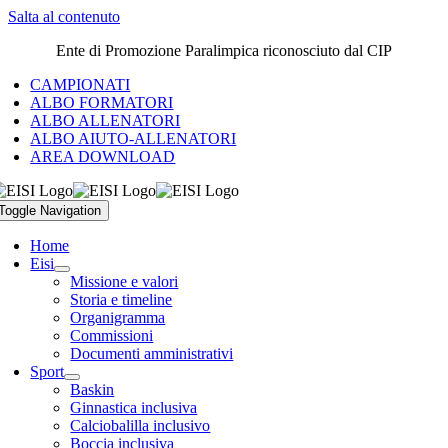
Salta al contenuto
Ente di Promozione Paralimpica riconosciuto dal CIP
CAMPIONATI
ALBO FORMATORI
ALBO ALLENATORI
ALBO AIUTO-ALLENATORI
AREA DOWNLOAD
Toggle Navigation
Home
Eisi
Missione e valori
Storia e timeline
Organigramma
Commissioni
Documenti amministrativi
Sport
Baskin
Ginnastica inclusiva
Calciobalilla inclusivo
Boccia inclusiva