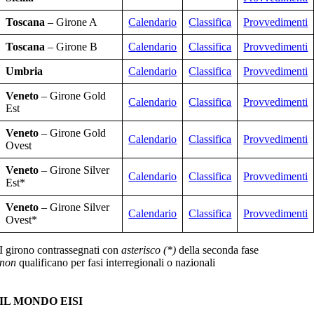
Toscana
– Girone A
Calendario
Classifica
Provvedimenti
Toscana
– Girone B
Calendario
Classifica
Provvedimenti
Umbria
Calendario
Classifica
Provvedimenti
Veneto
– Girone Gold
Calendario
Classifica
Provvedimenti
Est
Veneto
– Girone Gold
Calendario
Classifica
Provvedimenti
Ovest
Veneto
– Girone Silver
Calendario
Classifica
Provvedimenti
Est*
Veneto
– Girone Silver
Calendario
Classifica
Provvedimenti
Ovest*
I girono contrassegnati con
asterisco (*)
della seconda fase
non
qualificano per fasi interregionali o nazionali
IL MONDO EISI