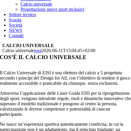
Calcio universale
Progettazione nuovi sport inclusivi
Settore tecnico
Scuola
Società
NEWS
Contatti
CALCIO UNIVERSALE
Calcio universale
root
2026-06-11T15:04:45+02:00
COS’È IL CALCIO UNIVERSALE
Il Calcio Universale di EISI è una rilettura del calcio a 5 progettata
secondo i principi del Design for All, con l’obiettivo di rendere il gioco
realmente accessibile e praticabile da chiunque, senza esclusioni.
Attraverso l’applicazione delle Linee Guida EISI per la riprogettazione
degli sport, vengono introdotte regole, ruoli e dinamiche innovative ch
superano il modello tradizionale e pongono al centro la persona,
valorizzando le diverse competenze e potenzialità di ciascun
partecipante.
Ne nasce un’esperienza sportiva autenticamente condivisa, in cui la
partecipazione non è un adattamento, ma il principio fondante: un