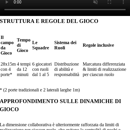
STRUTTURA E REGOLE DEL GIOCO
Il
Tempo
campo
Le
Sistema dei
di
Regole inclusive
da
Squadre
Ruoli
Gioco
Gioco
28x15m
4 tempi
6 giocatori
Distribuzione
Marcatura differenziata
con 4
da 12
con ruoli
di abilità e
& limiti di realizzazione
porte*
minuti
dal 1 al 5
responsabilità
per ciascun ruolo
* (2 porte tradizionali e 2 laterali larghe 1m)
APPROFONDIMENTO SULLE DINAMICHE DI
GIOCO
La dimensione collaborativa è ulteriormente rafforzata da limiti di
realizzazione per ciascun ruolo, che evitano la centralità di pochi e