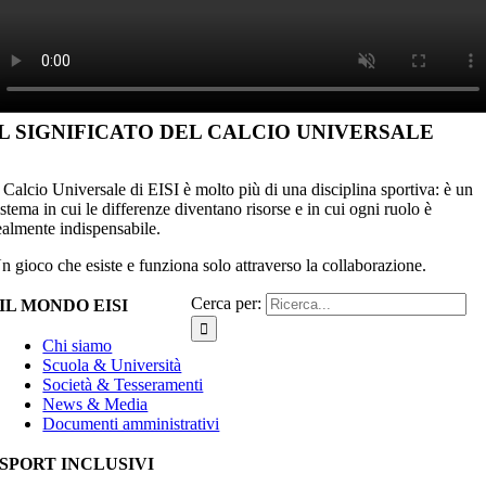
IL SIGNIFICATO DEL CALCIO UNIVERSALE
l Calcio Universale di EISI è molto più di una disciplina sportiva: è un
istema in cui le differenze diventano risorse e in cui ogni ruolo è
ealmente indispensabile.
n gioco che esiste e funziona solo attraverso la collaborazione.
Cerca per:
IL MONDO EISI
Chi siamo
Scuola & Università
Società & Tesseramenti
News & Media
Documenti amministrativi
SPORT INCLUSIVI