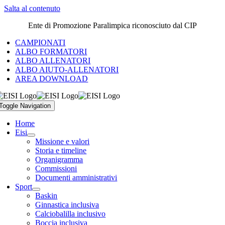
Salta al contenuto
Ente di Promozione Paralimpica riconosciuto dal CIP
CAMPIONATI
ALBO FORMATORI
ALBO ALLENATORI
ALBO AIUTO-ALLENATORI
AREA DOWNLOAD
Toggle Navigation
Home
Eisi
Missione e valori
Storia e timeline
Organigramma
Commissioni
Documenti amministrativi
Sport
Baskin
Ginnastica inclusiva
Calciobalilla inclusivo
Boccia inclusiva