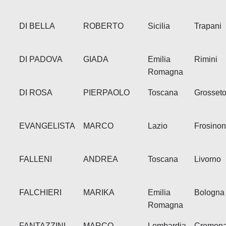
DI BELLA
ROBERTO
Sicilia
Trapani
DI PADOVA
GIADA
Emilia
Rimini
Romagna
DI ROSA
PIERPAOLO
Toscana
Grosset
EVANGELISTA
MARCO
Lazio
Frosino
FALLENI
ANDREA
Toscana
Livorno
FALCHIERI
MARIKA
Emilia
Bologna
Romagna
FANTAZZINI
MARCO
Lombardia
Cremon