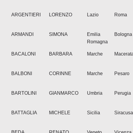
ARGENTIERI
LORENZO
Lazio
Roma
ARMANDI
SIMONA
Emilia
Bologna
Romagna
BACALONI
BARBARA
Marche
Macerat
BALBONI
CORINNE
Marche
Pesaro
BARTOLINI
GIANMARCO
Umbria
Perugia
BATTAGLIA
MICHELE
Sicilia
Siracusa
BEDA
RENATO
Veneto
Vicenza