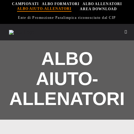
Salta
CAMPIONATI
ALBO FORMATORI
ALBO ALLENATORI
ALBO AIUTO-ALLENATORI
AREA DOWNLOAD
al
Ente di Promozione Paralimpica riconosciuto dal CIP
contenuto
Togg
Navi
Hom
ALBO
Eisi
AIUTO-
Spor
ALLENATORI
Sett
Scu