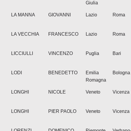
Giulia
LA MANNA
GIOVANNI
Lazio
Roma
LA VECCHIA
FRANCESCO
Lazio
Roma
LICCIULLI
VINCENZO
Puglia
Bari
LODI
BENEDETTO
Emilia
Bologna
Romagna
LONGHI
NICOLE
Veneto
Vicenza
LONGHI
PIER PAOLO
Veneto
Vicenza
LORENZI
DOMENICO
Piemonte
Verbano