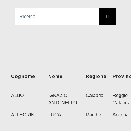
Cerca
Soci
per:
NE
Cont
Cognome
Nome
Regione
Provinc
ALBO
IGNAZIO
Calabria
Reggio
ANTONELLO
Calabria
ALLEGRINI
LUCA
Marche
Ancona