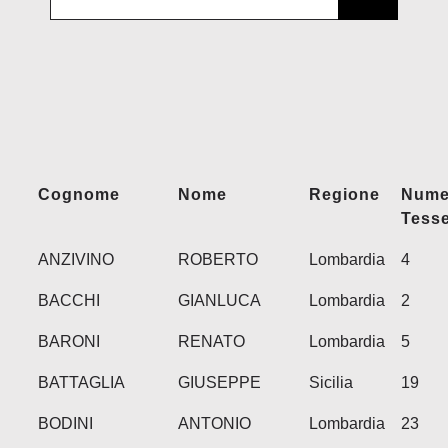
Soci
NE
Cont
Cognome
Nome
Regione
Nume
Tess
ANZIVINO
ROBERTO
Lombardia
4
BACCHI
GIANLUCA
Lombardia
2
BARONI
RENATO
Lombardia
5
BATTAGLIA
GIUSEPPE
Sicilia
19
BODINI
ANTONIO
Lombardia
23