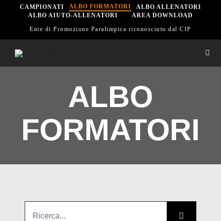
Salta
ALBO FORMATORI
CAMPIONATI
ALBO ALLENATORI
ALBO AIUTO-ALLENATORI
AREA DOWNLOAD
al
Ente di Promozione Paralimpica riconosciuto dal CIP
contenuto
Togg
Navi
Hom
ALBO
Eisi
FORMATORI
Spor
Sett
Cerca
Scu
per: