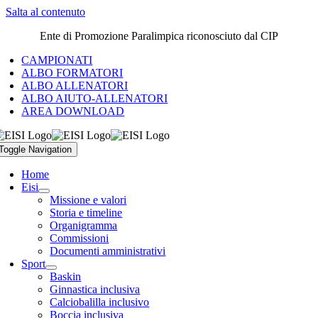
Salta al contenuto
Ente di Promozione Paralimpica riconosciuto dal CIP
CAMPIONATI
ALBO FORMATORI
ALBO ALLENATORI
ALBO AIUTO-ALLENATORI
AREA DOWNLOAD
Toggle Navigation
Home
Eisi
Missione e valori
Storia e timeline
Organigramma
Commissioni
Documenti amministrativi
Sport
Baskin
Ginnastica inclusiva
Calciobalilla inclusivo
Boccia inclusiva