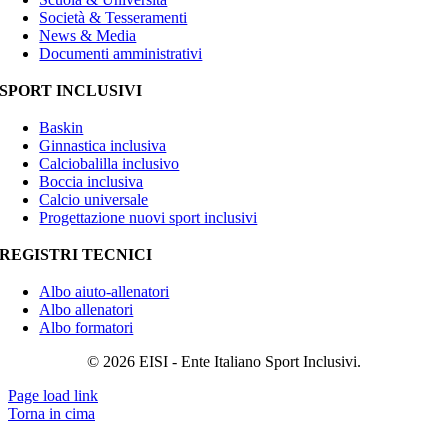
Società & Tesseramenti
News & Media
Documenti amministrativi
SPORT INCLUSIVI
Baskin
Ginnastica inclusiva
Calciobalilla inclusivo
Boccia inclusiva
Calcio universale
Progettazione nuovi sport inclusivi
REGISTRI TECNICI
Albo aiuto-allenatori
Albo allenatori
Albo formatori
© 2026 EISI - Ente Italiano Sport Inclusivi.
Page load link
Torna in cima