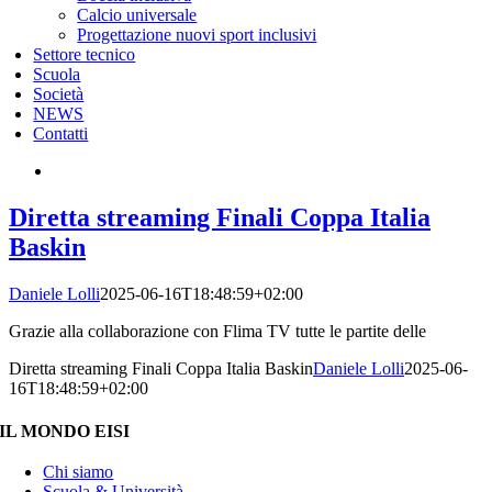
Calcio universale
Progettazione nuovi sport inclusivi
Settore tecnico
Scuola
Società
NEWS
Contatti
Diretta streaming Finali Coppa Italia
Baskin
Daniele Lolli
2025-06-16T18:48:59+02:00
Grazie alla collaborazione con Flima TV tutte le partite delle
Diretta streaming Finali Coppa Italia Baskin
Daniele Lolli
2025-06-
16T18:48:59+02:00
IL MONDO EISI
Chi siamo
Scuola & Università