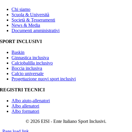
Chi siamo
Scuola & Università
Società & Tesseramenti
News & Media
Documenti amministrativi
SPORT INCLUSIVI
Baskin
Ginnastica inclusiva
Calciobalilla inclusivo
Boccia inclusiva
Calcio universale
Progettazione nuovi sport inclusivi
REGISTRI TECNICI
Albo aiuto-allenatori
Albo allenatori
Albo formatori
© 2026 EISI - Ente Italiano Sport Inclusivi.
Page load link