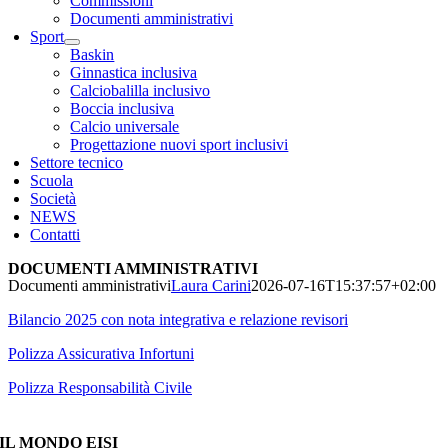
Commissioni
Documenti amministrativi
Sport
Baskin
Ginnastica inclusiva
Calciobalilla inclusivo
Boccia inclusiva
Calcio universale
Progettazione nuovi sport inclusivi
Settore tecnico
Scuola
Società
NEWS
Contatti
DOCUMENTI AMMINISTRATIVI
Documenti amministrativi
Laura Carini
2026-07-16T15:37:57+02:00
Bilancio 2025 con nota integrativa e relazione revisori
Polizza Assicurativa Infortuni
Polizza Responsabilità Civile
IL MONDO EISI