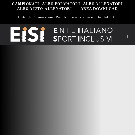
Salta
CAMPIONATI
ALBO FORMATORI
ALBO ALLENATORI
ALBO AIUTO-ALLENATORI
AREA DOWNLOAD
al
Ente di Promozione Paralimpica riconosciuto dal CIP
contenuto
Togg
Navi
Hom
Eisi
Spor
Sett
Scu