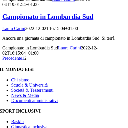
04T19:01:54+01:00
Campionato in Lombardia Sud
Laura Carini
2022-12-02T16:15:04+01:00
Ancora una giornata di campionato in Lombardia Sud. Si terrà
Campionato in Lombardia Sud
Laura Carini
2022-12-
02T16:15:04+01:00
Precedente
1
2
IL MONDO EISI
Chi siamo
Scuola & Università
Società & Tesseramenti
News & Media
Documenti amministrativi
SPORT INCLUSIVI
Baskin
Ginnastica inclusiva