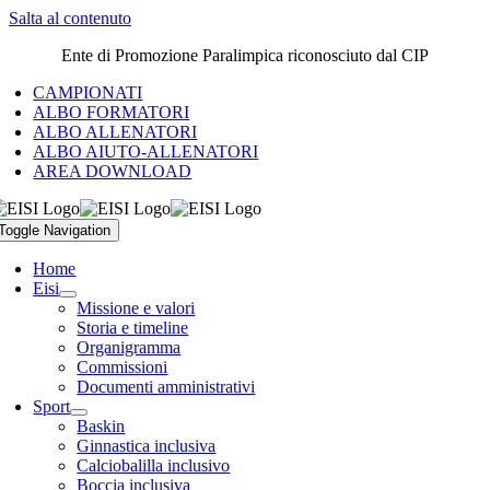
Salta al contenuto
Ente di Promozione Paralimpica riconosciuto dal CIP
CAMPIONATI
ALBO FORMATORI
ALBO ALLENATORI
ALBO AIUTO-ALLENATORI
AREA DOWNLOAD
Toggle Navigation
Home
Eisi
Missione e valori
Storia e timeline
Organigramma
Commissioni
Documenti amministrativi
Sport
Baskin
Ginnastica inclusiva
Calciobalilla inclusivo
Boccia inclusiva