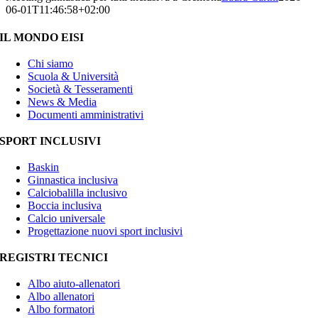
06-01T11:46:58+02:00
IL MONDO EISI
Chi siamo
Scuola & Università
Società & Tesseramenti
News & Media
Documenti amministrativi
SPORT INCLUSIVI
Baskin
Ginnastica inclusiva
Calciobalilla inclusivo
Boccia inclusiva
Calcio universale
Progettazione nuovi sport inclusivi
REGISTRI TECNICI
Albo aiuto-allenatori
Albo allenatori
Albo formatori