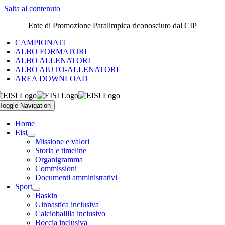
Salta al contenuto
Ente di Promozione Paralimpica riconosciuto dal CIP
CAMPIONATI
ALBO FORMATORI
ALBO ALLENATORI
ALBO AIUTO-ALLENATORI
AREA DOWNLOAD
Toggle Navigation
Home
Eisi
Missione e valori
Storia e timeline
Organigramma
Commissioni
Documenti amministrativi
Sport
Baskin
Ginnastica inclusiva
Calciobalilla inclusivo
Boccia inclusiva