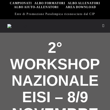
Salta
CAMPIONATI
ALBO FORMATORI
ALBO ALLENATORI
ALBO AIUTO-ALLENATORI
AREA DOWNLOAD
al
Ente di Promozione Paralimpica riconosciuto dal CIP
contenuto
Togg
Navi
Hom
2°
Eisi
WORKSHOP
Spor
NAZIONALE
Sett
EISI – 8/9
Scu