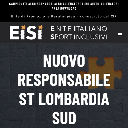
Salta
CAMPIONATI
ALBO FORMATORI
ALBO ALLENATORI
ALBO AIUTO-ALLENATORI
AREA DOWNLOAD
al
Ente di Promozione Paralimpica riconosciuto dal CIP
contenuto
Toggl
Navig
Hom
NUOVO
Eisi
RESPONSABILE
Spor
ST LOMBARDIA
Sett
SUD
Scuo