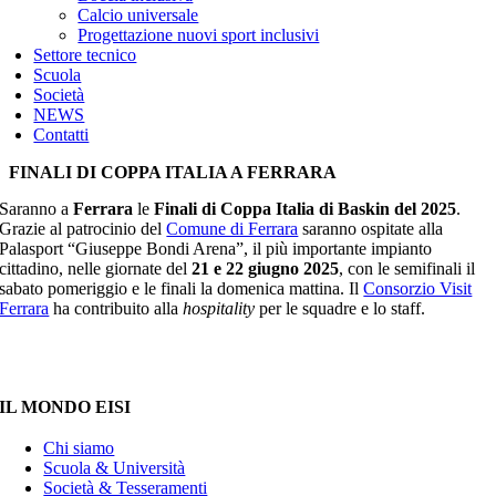
Calcio universale
Progettazione nuovi sport inclusivi
Settore tecnico
Scuola
Società
NEWS
Contatti
FINALI DI COPPA ITALIA A FERRARA
Saranno a
Ferrara
le
Finali di Coppa Italia di Baskin del 2025
.
Grazie al patrocinio del
Comune di Ferrara
saranno ospitate alla
Palasport “Giuseppe Bondi Arena”, il più importante impianto
cittadino, nelle giornate del
21 e 22 giugno 2025
, con le semifinali il
sabato pomeriggio e le finali la domenica mattina. Il
Consorzio Visit
Ferrara
ha contribuito alla
hospitality
per le squadre e lo staff.
IL MONDO EISI
Chi siamo
Scuola & Università
Società & Tesseramenti