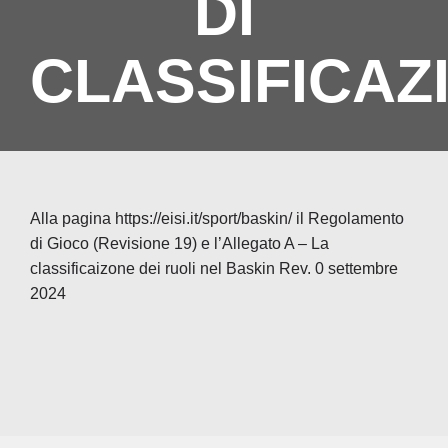
DI
Soci
CLASSIFICAZ
NE
Cont
Alla pagina
https://eisi.it/sport/baskin/
il Regolamento
di Gioco (Revisione 19) e l’Allegato A – La
classificaizone dei ruoli nel Baskin Rev. 0 settembre
2024