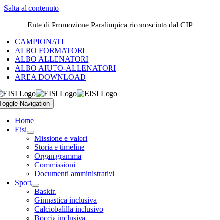
Salta al contenuto
Ente di Promozione Paralimpica riconosciuto dal CIP
CAMPIONATI
ALBO FORMATORI
ALBO ALLENATORI
ALBO AIUTO-ALLENATORI
AREA DOWNLOAD
Toggle Navigation
Home
Eisi
Missione e valori
Storia e timeline
Organigramma
Commissioni
Documenti amministrativi
Sport
Baskin
Ginnastica inclusiva
Calciobalilla inclusivo
Boccia inclusiva