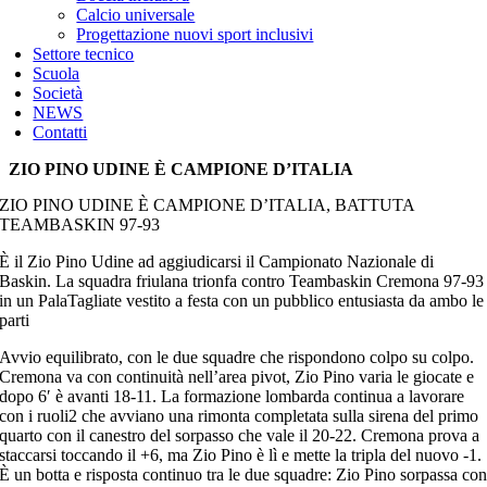
Calcio universale
Progettazione nuovi sport inclusivi
Settore tecnico
Scuola
Società
NEWS
Contatti
ZIO PINO UDINE È CAMPIONE D’ITALIA
ZIO PINO UDINE È CAMPIONE D’ITALIA, BATTUTA
TEAMBASKIN 97-93
È il Zio Pino Udine ad aggiudicarsi il Campionato Nazionale di
Baskin. La squadra friulana trionfa contro Teambaskin Cremona 97-93
in un PalaTagliate vestito a festa con un pubblico entusiasta da ambo le
parti
Avvio equilibrato, con le due squadre che rispondono colpo su colpo.
Cremona va con continuità nell’area pivot, Zio Pino varia le giocate e
dopo 6′ è avanti 18-11. La formazione lombarda continua a lavorare
con i ruoli2 che avviano una rimonta completata sulla sirena del primo
quarto con il canestro del sorpasso che vale il 20-22. Cremona prova a
staccarsi toccando il +6, ma Zio Pino è lì e mette la tripla del nuovo -1.
È un botta e risposta continuo tra le due squadre: Zio Pino sorpassa co