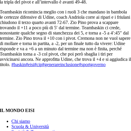
la tripla del pivot e all’intervallo è avanti 49-48.
Teambaskin ricomincia meglio con i ruoli 3 che mandano in bambola
le certezze difensive di Udine, coach Andriola corre ai ripari e i friulani
chiudono il terzo quarto avanti 72-67. Zio Pino prova a scappare
trovando il +11 a poco più di 5′ dal termine. Teambaskin ci crede,
nonostante qualche segno di stanchezza dei 5, e torna a -5 a 4′:45″ dal
termine. Zio Pino trova il +10 con i pivot. Cremona non ne vuol sapere
di mollare e torna in partita, a -2, per un finale tutto da vivere: Udine
risponde e va a +6 a un minuto dal termine ma non è finita, perché
Teambaskin torna a -3 col pivot, che poi però sbaglia i tiri per
avvicinarsi ancora. Ne approfitta Udine, che trova il +4 e si aggiudica i
titolo.
#baskin
#eisi
#cip
#generareinclusione
#sportgoverno
IL MONDO EISI
Chi siamo
Scuola & Università