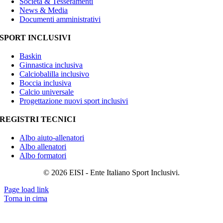
Società & Tesseramenti
News & Media
Documenti amministrativi
SPORT INCLUSIVI
Baskin
Ginnastica inclusiva
Calciobalilla inclusivo
Boccia inclusiva
Calcio universale
Progettazione nuovi sport inclusivi
REGISTRI TECNICI
Albo aiuto-allenatori
Albo allenatori
Albo formatori
© 2026 EISI - Ente Italiano Sport Inclusivi.
Page load link
Torna in cima