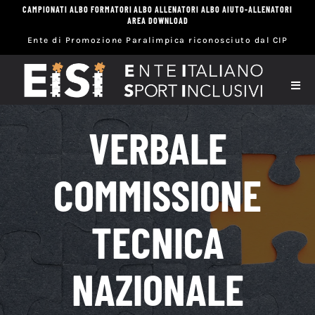
Salta
CAMPIONATI
ALBO FORMATORI
ALBO ALLENATORI
ALBO AIUTO-ALLENATORI
AREA DOWNLOAD
al
Ente di Promozione Paralimpica riconosciuto dal CIP
contenuto
Toggl
Navig
Hom
VERBALE
Eisi
COMMISSIONE
Spor
TECNICA
Sett
NAZIONALE
Scuo