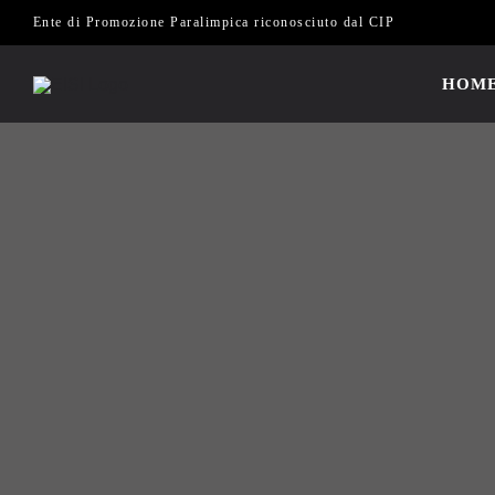
Salta
Ente di Promozione Paralimpica riconosciuto dal CIP
al
contenuto
HOM