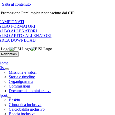
Salta al contenuto
i Promozione Paralimpica riconosciuto dal CIP
CAMPIONATI
ALBO FORMATORI
ALBO ALLENATORI
ALBO AIUTO-ALLENATORI
AREA DOWNLOAD
 Navigation
Home
Eisi
Missione e valori
Storia e timeline
Organigramma
Commissioni
Documenti amministrativi
Sport
Baskin
Ginnastica inclusiva
Calciobalilla inclusivo
Boccia inclusiva