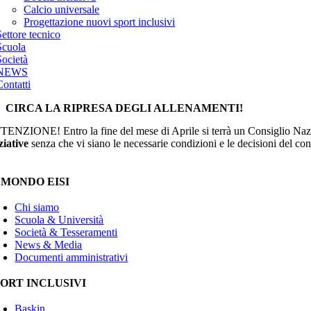
Calcio universale
Progettazione nuovi sport inclusivi
Settore tecnico
Scuola
Società
NEWS
Contatti
CIRCA LA RIPRESA DEGLI ALLENAMENTI!
TENZIONE! Entro la fine del mese di Aprile si terrà un Consiglio Nazi
ziative
senza che vi siano le necessarie condizioni e le decisioni del co
 MONDO EISI
Chi siamo
Scuola & Università
Società & Tesseramenti
News & Media
Documenti amministrativi
PORT INCLUSIVI
Baskin