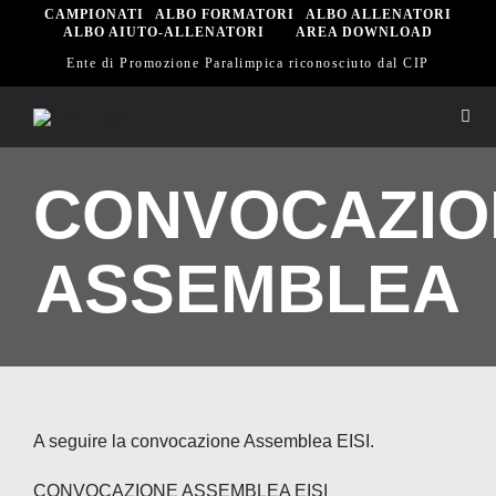
Salta
CAMPIONATI
ALBO FORMATORI
ALBO ALLENATORI
ALBO AIUTO-ALLENATORI
AREA DOWNLOAD
al
Ente di Promozione Paralimpica riconosciuto dal CIP
contenuto
Togg
Navi
Hom
CONVOCAZIO
Eisi
ASSEMBLEA
Spor
Sett
A seguire la convocazione Assemblea EISI.
Scu
CONVOCAZIONE ASSEMBLEA EISI